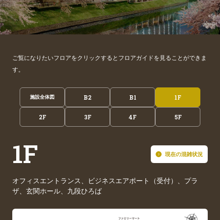
ご覧になりたいフロアをクリックするとフロアガイドを見ることができま
す。
B2
B1
1F
施設全体図
2F
3F
4F
5F
1F
現在の混雑状況
現在の混雑状況
現在
現在
オフィスエントランス、ビジネスエアポート（受付）、プラ
ザ、玄関ホール、九段ひろば