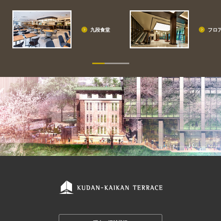
歯科
九段食堂
フロ
LSクリニック東京
内科/泌尿器科/健康診断/予防接種
九段会館テラスカフェ
カフェ