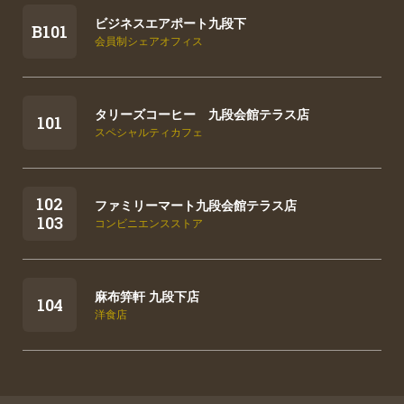
VMG CAFE KUDAN-KAIKAN TERRACE
501
-
-
-
九段会館テラス コンファレンス＆バンケ
九段会館テラス コンファレンス＆バンケ
九段会館テラス コンファレンス＆バンケ
九段食堂 KUDAN-SHOKUDO for the Public
ビジネスエアポート九段下
カフェ
B101
Good
会員制シェアオフィス
食堂
タリーズコーヒー 九段会館テラス店
トモズ 九段会館テラス店
101
スペシャルティカフェ
調剤薬局
102
ファミリーマート九段会館テラス店
明秀皮膚科クリニック
103
コンビニエンスストア
皮膚科
麻布笄軒 九段下店
九段下耳鼻咽喉科クリニック
104
洋食店
耳鼻咽喉科
九段下駅前歯科クリニック