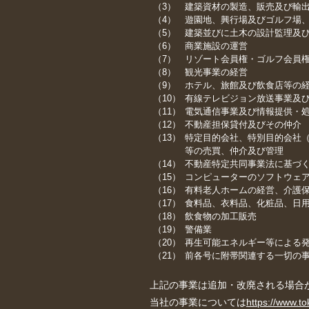
建築資材の製造、販売及び輸
遊園地、興行場及びゴルフ場
建築並びに土木の設計監理及
商業施設の運営
リゾート会員権・ゴルフ会員
観光事業の経営
ホテル、旅館及び飲食店等の
有線テレビジョン放送事業及
電気通信事業及び情報提供・
不動産担保貸付及びその仲介
特定目的会社、特別目的会社
等の売買、仲介及び管理
不動産特定共同事業法に基づ
コンピューターのソフトウェ
有料老人ホームの経営、介護
食料品、衣料品、化粧品、日
飲食物の加工販売
警備業
再生可能エネルギー等による
前各号に附帯関連する一切の
上記の事業は追加・改廃される場合
当社の事業については
https://www.to