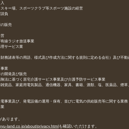
出入
、スキー場、スポーツクラブ等スポーツ施設の経営
び請負
権の販売
経営
び有線ラジオ放送事業
処理サービス業
（財務諸表等の用語、様式及び作成方法に関する規則に定める会社）及び不動
く事業
アの開発及び販売
保険法に基づく居宅介護サービス事業及び介護予防サービス事業
用雑貨品、家庭用電気製品、通信機器、家具、書籍、酒類、塩、医薬品、煙草
発電事業及び、発電設備の運用・保有、並びに電気の供給販売等に関する業務
事業
があります。
kyu-land.co.jp/about/privacy.html
も確認いただけます。