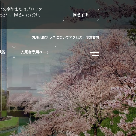
kieの削除またはブロック
ださい。同意いただけな
同意する
九段会館テラスについて
アクセス・交通案内
状況
入居者専用ページ