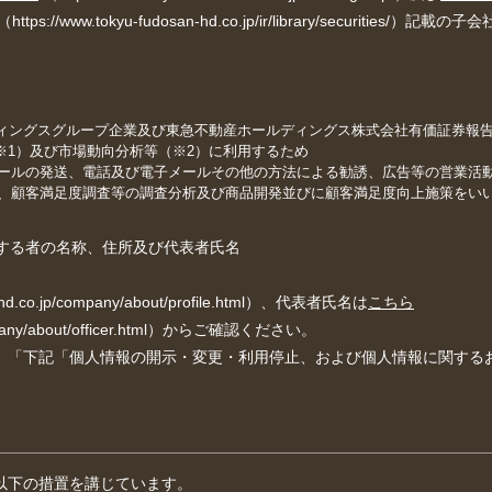
（https://www.tokyu-fudosan-hd.co.jp/ir/library/securities/）記
ディングスグループ企業及び東急不動産ホールディングス株式会社有価証券報
）及び市場動向分析等（※2）に利用するため
メールの発送、電話及び電子メールその他の方法による勧誘、広告等の営業活
析、顧客満足度調査等の調査分析及び商品開発並びに顧客満足度向上施策をい
有する者の名称、住所及び代表者氏名
land.co.jp/company/about/profile.html）、代表者氏名は
こちら
/company/about/officer.html）からご確認ください。
、「下記「個人情報の開示・変更・利用停止、および個人情報に関する
以下の措置を講じています。